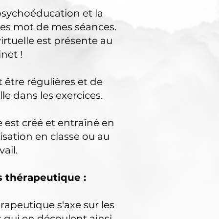
psychoéducation et la
tres mot de mes séances.
 virtuelle est présente au
inet !
 être régulières et de
le dans les exercices.
 est créé et entraîné en
lisation en classe ou au
vail.
ls thérapeutique :
rapeutique s'axe sur les
 qui en découlent ainsi