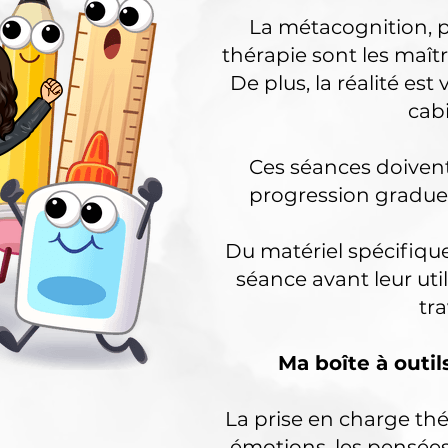
La métacognition, 
thérapie sont les maî
De plus, l
a réalité est
cab
Ces séances doivent
progression graduel
Du matériel spécifique
séance avant leur uti
tra
Ma boîte à outi
La prise en charge thé
émotions, les pensées