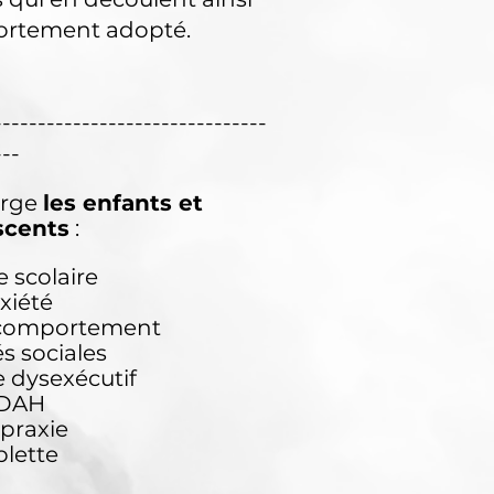
ortement adopté.
-------------------------------
---
arge
les enfants et
scents
:
e scolaire
nxiété
 comportement
és sociales
e
dysexécutif
TDAH
spraxie
blette