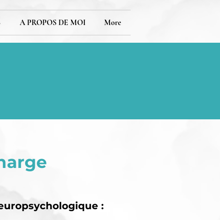
S
A PROPOS DE MOI
More
charge
neuropsychologique :