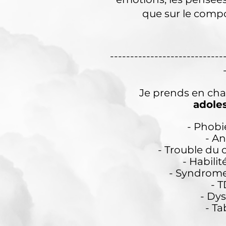
que sur le comp
----------------------------
Je prends en ch
adole
- Phobi
- A
- Trouble du
- Habilit
- Syndrom
- 
- Dy
- Ta